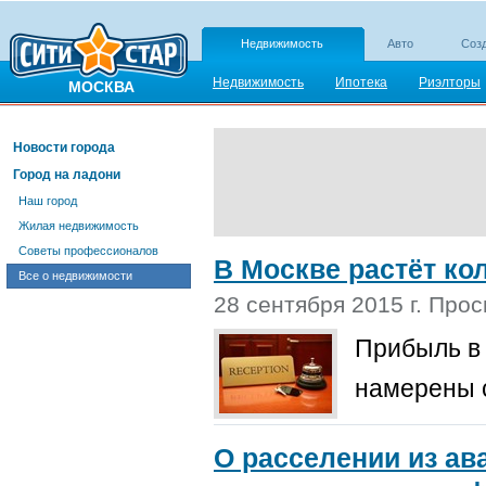
Недвижимость
Авто
Созд
Недвижимость
Ипотека
Риэлторы
МОСКВА
Новости города
Город на ладони
Наш город
Жилая недвижимость
Советы профессионалов
В Москве растёт ко
Все о недвижимости
28 сентября 2015 г. Про
Прибыль в 
намерены с
О расселении из ав